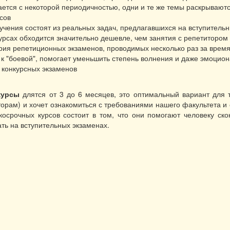
ется с некоторой периодичностью, одни и те же темы раскрываютс
сов
чения состоят из реальных задач, предлагавшихся на вступитель
урсах обходится значительно дешевле, чем занятия с репетитором
ерия репетиционных экзаменов, проводимых несколько раз за врем
к "боевой", помогает уменьшить степень волнения и даже эмоцион
 конкурсных экзаменов
курсы
длятся от 3 до 6 месяцев, это оптимальный вариант для т
орам) и хочет ознакомиться с требованиями нашего факультета и 
косрочных курсов состоит в том, что они помогают человеку ско
ть на вступительных экзаменах.