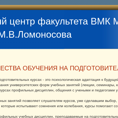
й центр факультета ВМК 
М.В.Ломоносова
ЕСТВА ОБУЧЕНИЯ НА ПОДГОТОВИТЕ
одготовительных курсах - это психологическая адаптация к будуще
вания университетских форм учебных занятий (лекции, семинары, ко
курсах профильных дисциплин, общения с учеными и педагогами у
ных занятий позволяет слушателям курсов, уже сделавшим выбор,
 которые испытывают сомнения или колебания, курсы помогают со
фильных учебных дисциплин, преподаваемые на подготовительны