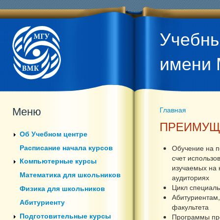
Учебны
имени 
Меню
Главная
Вы здесь
ПРЕИМУЩ
Об Учебном центре
Расписание начала курсов
Обучение на п
счет использо
Компьютерные курсы
изучаемых на 
Математика для школьников
аудиториях
Цикл специаль
Физика для школьников
Абитуриентам,
Абитуриенту
факультета
Подготовительные курсы
Программы про